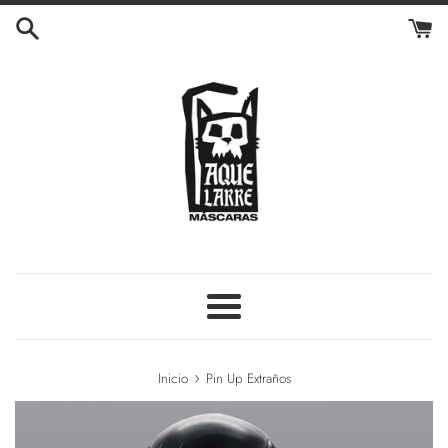
Ir
directamente
al
contenido
Más
›
Inicio
Pin Up Extraños