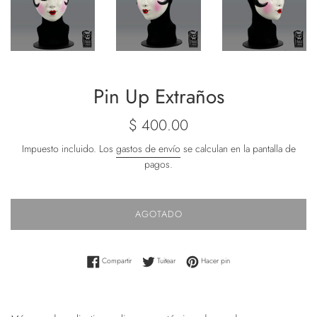
Pin Up Extraños
Precio
$ 400.00
habitual
Impuesto incluido. Los
gastos de envío
se calculan en la pantalla de
pagos.
AGOTADO
Compartir en Facebook
Tuitear en Twitter
Pinear en Pinterest
Compartir
Tuitear
Hacer pin